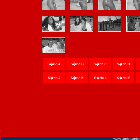
S�rie A
S�rie B
S�rie C
S�rie D
S�rie J
S�rie K
S�rie L
S�rie M
www.lambelambe