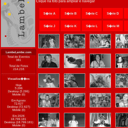
Clique na foto para ampliar e navegar
S�rie A
S�rie B
S�rie C
S�rie D
S�rie J
S�rie K
S�rie L
S�rie M
LambeLambe.com
Total de Eventos
381
Total de Fotos
214.216
Visualiza��es
Hoje
5.296
Desktop (5.296)
Mobile (0)
Em Agosto
72.627
Desktop (72.627)
Mobile (0)
Em 2026
18.799.181
Desktop (18.799.181)
Mobile (0)