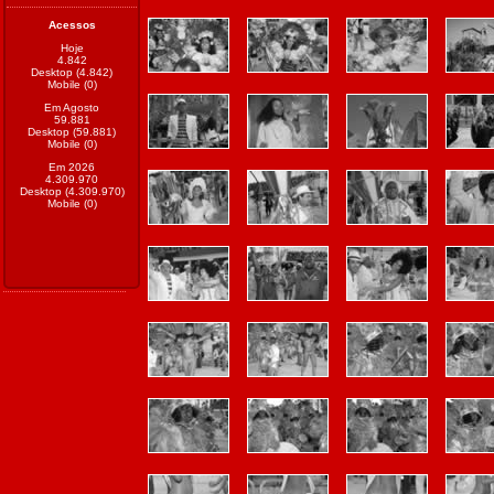
Acessos
Hoje
4.842
Desktop (4.842)
Mobile (0)
Em Agosto
59.881
Desktop (59.881)
Mobile (0)
Em 2026
4.309.970
Desktop (4.309.970)
Mobile (0)