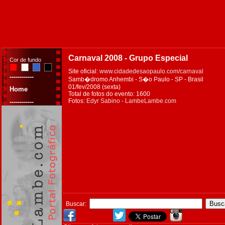
Carnaval 2008 - Grupo Especial
Cor de fundo
Site oficial:
www.cidadedesaopaulo.com/carnaval
------------
Samb�dromo Anhembi - S�o Paulo - SP - Brasil
01/fev/2008 (sexta)
Home
Total de fotos do evento: 1600
Fotos:
Edyr Sabino - LambeLambe.com
------------
Buscar: