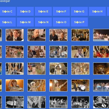
 navegar
S�rie C
S�rie D
S�rie E
S�rie F
S�rie G
S�rie H
S�rie L
S�rie M
S�rie N
S�rie O
S�rie P