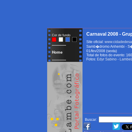
Carnaval 2008 - Gru
Cor de fundo
Site oficial:
www.cidadedesa
------------
Samb�dromo Anhembi - S�o 
01/fev/2008 (sexta)
Home
Total de fotos do evento: 16
Fotos:
Edyr Sabino - Lamb
------------
Buscar: