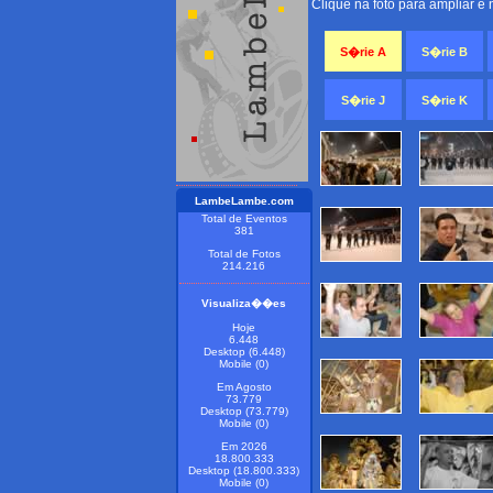
Clique na foto para ampliar e
S�rie A
S�rie B
S�rie J
S�rie K
LambeLambe.com
Total de Eventos
381
Total de Fotos
214.216
Visualiza��es
Hoje
6.448
Desktop (6.448)
Mobile (0)
Em Agosto
73.779
Desktop (73.779)
Mobile (0)
Em 2026
18.800.333
Desktop (18.800.333)
Mobile (0)