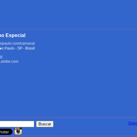
po Especial
opaulo.com/carnaval
Paulo - SP - Brasil
00
eLambe.com
Sele