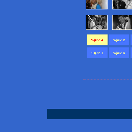
S�rie A
S�rie B
S�rie J
S�rie K