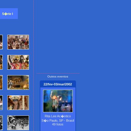
S�rie I
Outros eventos
22/fev-03/mar/2002
Rita Lee Ac�stico
S�o Paulo, SP - Brasil
49 fotos