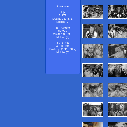
Acessos
Hoje
5.871
Desktop (5.871)
Mobile (0)
Em Agosto
60.910
Desktop (60.910)
Mobile (0)
Em 2026
4.310.999
Desktop (4.310.999)
Mobile (0)