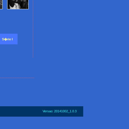
S�rie I
Versao: 20141002_1.0.3