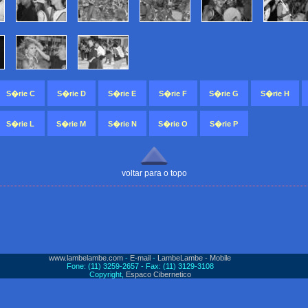
S�rie C
S�rie D
S�rie E
S�rie F
S�rie G
S�rie H
S�rie L
S�rie M
S�rie N
S�rie O
S�rie P
voltar para o topo
www.lambelambe.com
-
E-mail
-
LambeLambe - Mobile
Fone: (11) 3259-2657 - Fax: (11) 3129-3108
Copyright,
Espaco Cibernetico