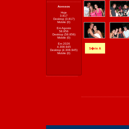
Acessos
Hoje
3.817
Desktop (3.817)
Mobile (0)
Em Agosto
58.856
Desktop (58.856)
Mobile (0)
Em 2026
4.308.945
S�rie A
Desktop (4.308.945)
Mobile (0)