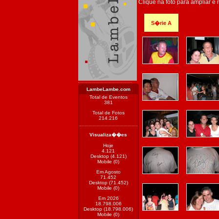
Clique na foto para ampliar e
S�rie A
LambeLambe.com
Total de Eventos
381
Total de Fotos
214.216
Visualiza��es
Hoje
4.121
Desktop (4.121)
Mobile (0)
Em Agosto
71.452
Desktop (71.452)
Mobile (0)
Em 2026
18.798.006
Desktop (18.798.006)
Mobile (0)