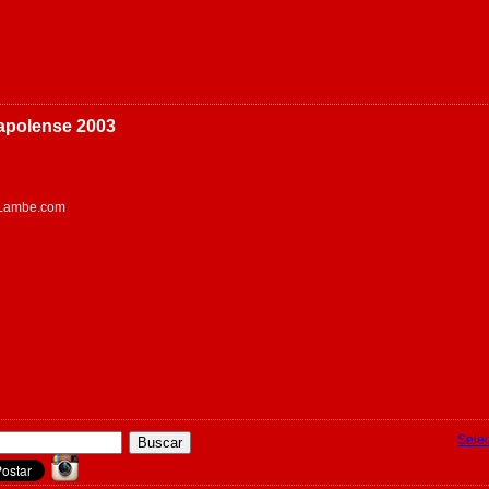
apolense 2003
eLambe.com
Sele