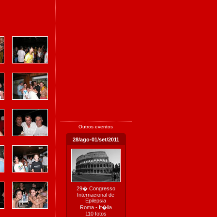
Outros eventos
28/ago-01/set/2011
29� Congresso
Internacional de
Epilepsia
Roma - It�lia
110 fotos