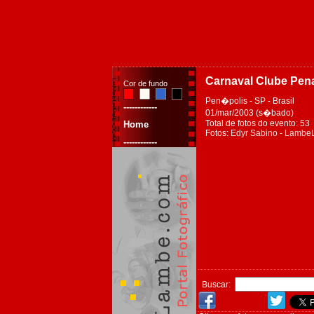
Carnaval Clube Pen
Cor de fundo
Pen�polis - SP - Brasil
------------
01/mar/2003 (s�bado)
Total de fotos do evento: 53
Home
Fotos:
Edyr Sabino - Lamb
------------
Buscar: