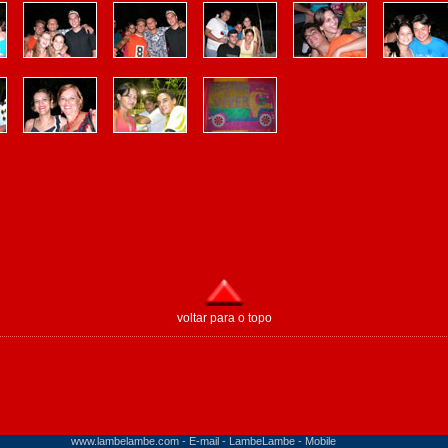
voltar para o topo
www.lambelambe.com
-
E-mail
-
LambeLambe - Mobile