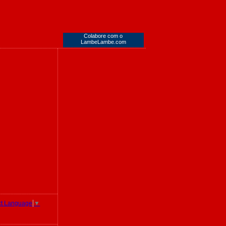
Colabore com o
LambeLambe.com
ct Language
▼