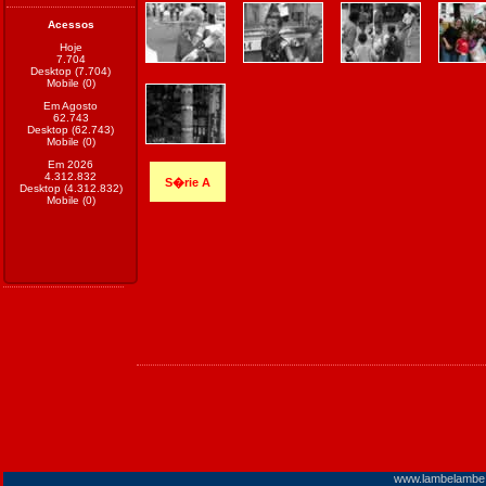
Acessos
Hoje
7.704
Desktop (7.704)
Mobile (0)
Em Agosto
62.743
Desktop (62.743)
Mobile (0)
Em 2026
4.312.832
S�rie A
Desktop (4.312.832)
Mobile (0)
www.lambelambe