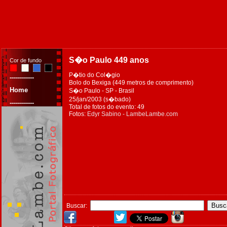
S�o Paulo 449 anos
Cor de fundo
P�tio do Col�gio
------------
Bolo do Bexiga (449 metros de comprimento)
Home
S�o Paulo - SP - Brasil
25/jan/2003 (s�bado)
------------
Total de fotos do evento: 49
Fotos:
Edyr Sabino - LambeLambe.com
Buscar: