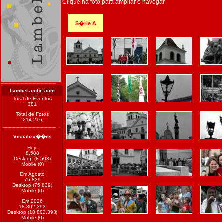
Clique na foto para ampliar e navegar
S�rie A
LambeLambe.com
Total de Eventos
381
Total de Fotos
214.216
Visualiza��es
Hoje
8.508
Desktop (8.508)
Mobile (0)
Em Agosto
75.839
Desktop (75.839)
Mobile (0)
Em 2026
18.802.393
Desktop (18.802.393)
Mobile (0)